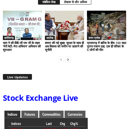
संबंधित लेख
लेखक से और अधिक
छत्तीसगढ़
आलेख
उत्तर प्रदेश
साय ने की वीबी-जी राम जी के तहत
बस्तर की नई सुबह: सुरक्षा के साथ ही
प्रतापगढ़ में बारिश के बीच 100 साल
‘मेरी बेटी–मेरा अभिमान’ अभियान की
अब विकास को जमीन पर उतारने की
पुराना मकान ढहा, एक ही परिवार के
शुरुआत
चुनौती
6 लोगों की मौत
Live Updates
Stock Exchange Live