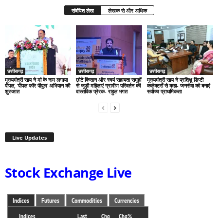
संबंधित लेख
लेखक से और अधिक
छत्तीसगढ़
छत्तीसगढ़
छत्तीसगढ़
मुख्यमंत्री साय ने मां के नाम लगाया
छोटे किसान और स्वयं सहायता समूहों
मुख्यमंत्री साय ने प्रशिक्षु डिप्टी
पीपल, ‘पीपल फॉर पीपुल’ अभियान की
से जुड़ी महिलाएं ग्रामीण परिवर्तन की
कलेक्टरों से कहा- जनसेवा को बनाएं
शुरुआत
वास्तविक प्रेरक- राहुल भगत
सर्वोच्च प्राथमिकता
Live Updates
Stock Exchange Live