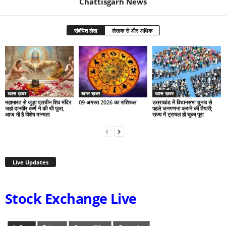
Chattisgarh News
संबंधित लेख
लेखक से और अधिक
खास ख़बर
खास ख़बर
खास ख़बर
महाभारत से जुड़ा प्राचीन शिव मंदिर
09 अगस्त 2026 का राशिफल
उत्तराखंड में विधानसभा चुनाव से
जहां दानवीर कर्ण ने की थी पूजा,
पहले जनगणना कराने की तैयारी;
आज भी है विशेष मान्यता
राज्य में ट्रायल हो चुका पूरा
Live Updates
Stock Exchange Live