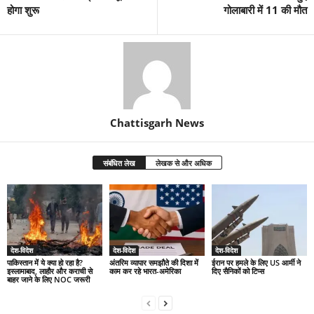
होगा शुरू
गोलाबारी में 11 की मौत
Chattisgarh News
संबंधित लेख
लेखक से और अधिक
देश-विदेश
देश-विदेश
देश-विदेश
पाकिस्तान में ये क्या हो रहा है?
अंतरिम व्यापार समझौते की दिशा में
ईरान पर हमले के लिए US आर्मी ने
इस्लामाबाद, लाहौर और कराची से
काम कर रहे भारत-अमेरिका
दिए सैनिकों को टिप्स
बाहर जाने के लिए NOC जरूरी