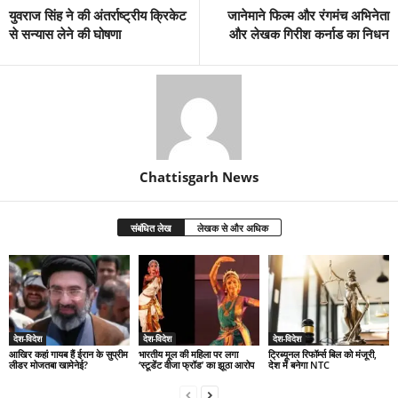
युवराज सिंह ने की अंतर्राष्ट्रीय क्रिकेट
जानेमाने फिल्म और रंगमंच अभिनेता
से सन्यास लेने की घोषणा
और लेखक गिरीश कर्नाड का निधन
Chattisgarh News
संबंधित लेख
लेखक से और अधिक
देश-विदेश
देश-विदेश
देश-विदेश
आखिर कहां गायब हैं ईरान के सुप्रीम
भारतीय मूल की महिला पर लगा
ट्रिब्यूनल रिफॉर्म्स बिल को मंजूरी,
लीडर मोजतबा खामेनेई?
‘स्टूडेंट वीजा फ्रॉड’ का झूठा आरोप
देश में बनेगा NTC