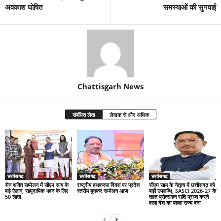
अवकाश घोषित
समस्याओं की सुनवाई
Chattisgarh News
संबंधित लेख
लेखक से और अधिक
छत्तीसगढ़
छत्तीसगढ़
छत्तीसगढ़
सेन शक्ति सम्मेलन में सीएम साय के
राष्ट्रीय हथकरघा दिवस पर प्रदेश
सीएम साय के नेतृत्व में छत्तीसगढ़ को
बड़े ऐलान, सामुदायिक भवन के लिए
स्तरीय बुनकर सम्मेलन आज
बड़ी उपलब्धि, SASCI 2026-27 के
50 लाख
तहत प्रोत्साहन राशि प्राप्त करने
वाला देश का पहला राज्य बना