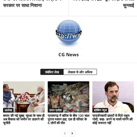
सरकार पर साधा निशाना
सुनवाई
CG News
संबंधित लेख
लेखक से और अधिक
आलेख
उत्तर प्रदेश
ब्रेकिंग न्यूज
बस्तर की नई सुबह: सुरक्षा के साथ ही
प्रतापगढ़ में बारिश के बीच 100 साल
प्रदर्शनकारी छात्रों से मिले राहुल
अब विकास को जमीन पर उतारने की
पुराना मकान ढहा, एक ही परिवार के
गांधी, कहा- डरने या माफी मांगने की
चुनौती
6 लोगों की मौत
कोई जरूरत नहीं