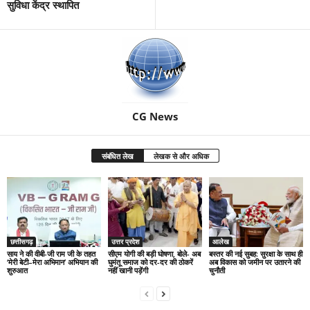
सुविधा केंद्र स्थापित
CG News
संबंधित लेख
लेखक से और अधिक
छत्तीसगढ़
उत्तर प्रदेश
आलेख
साय ने की वीबी-जी राम जी के तहत
सीएम योगी की बड़ी घोषणा, बोले- अब
बस्तर की नई सुबह: सुरक्षा के साथ ही
‘मेरी बेटी–मेरा अभिमान’ अभियान की
घुमंतू समाज को दर-दर की ठोकरें
अब विकास को जमीन पर उतारने की
शुरुआत
नहीं खानी पड़ेंगी
चुनौती