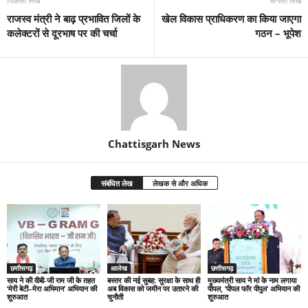
पिछला लेख
अगला लेख
राजस्व मंत्री ने बाढ़ प्रभावित जिलों के
खेल विकास प्राधिकरण का किया जाएगा
कलेक्टरों से दूरभाष पर की चर्चा
गठन – भूपेश
Chattisgarh News
संबंधित लेख
लेखक से और अधिक
छत्तीसगढ़
आलेख
छत्तीसगढ़
साय ने की वीबी-जी राम जी के तहत
बस्तर की नई सुबह: सुरक्षा के साथ ही
मुख्यमंत्री साय ने मां के नाम लगाया
‘मेरी बेटी–मेरा अभिमान’ अभियान की
अब विकास को जमीन पर उतारने की
पीपल, ‘पीपल फॉर पीपुल’ अभियान की
शुरुआत
चुनौती
शुरुआत