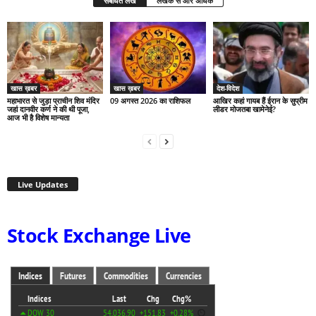
संबंधित लेख
लेखक से और अधिक
खास ख़बर
खास ख़बर
देश-विदेश
महाभारत से जुड़ा प्राचीन शिव मंदिर
09 अगस्त 2026 का राशिफल
आखिर कहां गायब हैं ईरान के सुप्रीम
जहां दानवीर कर्ण ने की थी पूजा,
लीडर मोजतबा खामेनेई?
आज भी है विशेष मान्यता
Live Updates
Stock Exchange Live