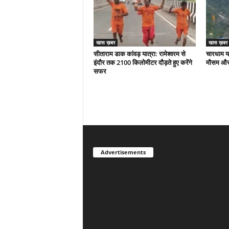
खास ख़बर
खास ख़बर
सीताराम डाक कांवड़ यात्रा: रामेश्वरम से
चारधाम या
इंदौर तक 2100 किलोमीटर दौड़ते हुए करेंगे
मौसम और 
सफर
Advertisements