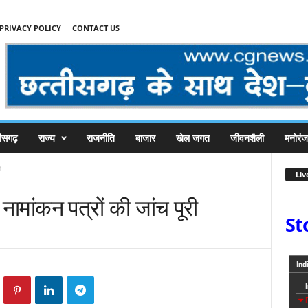
PRIVACY POLICY
CONTACT US
तीसगढ़
राज्य
राजनीति
बाजार
खेल जगत
जीवनशैली
मनोरं
ी
Liv
 नामांकन पत्रों की जांच पूरी
St