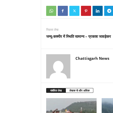
पिछला लेख
जम्मू-कश्मीर में स्थिति सामान्य – प्रकाश जावड़ेकर
Chattisgarh News
संबंधित लेख
लेखक से और अधिक