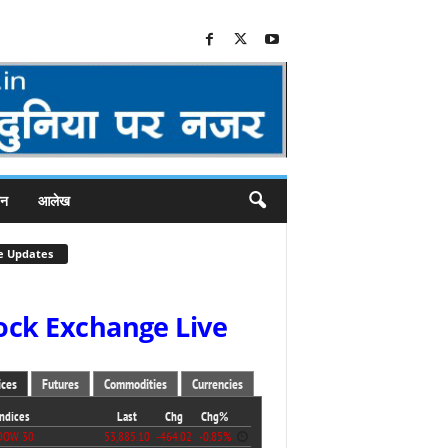
जन
आलेख
e Updates
ock Exchange Live