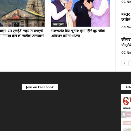
CG N
बस्तर
जमीन 
खास ख़बर
CG N
त्रा: अब एलईडी स्क्रीन बताएगी
उत्तराखंड विस चुनाव: इस महीने बूथ जीतो
मार्ग बंद होने की सटीक जानकारी
अभियान करेगी भाजपा
सीतार
किलोमी
CG N
Join on Facebook
Adv