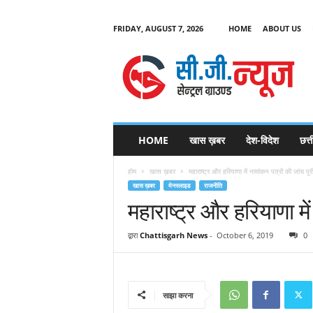
FRIDAY, AUGUST 7, 2026
HOME
ABOUT US
C
G
HOME
खास ख़बर
देश-विदेश
छत्
N
e
होम
खास ख़बर
महाराष्ट्र और हरियाणा में नामांकन पत्रों की जांच पूर
w
खास ख़बर
मेनस्लाइड
राजनीति
s
महाराष्ट्र और हरियाणा में
द्वारा
Chattisgarh News
-
October 6, 2019
0
साझा करना