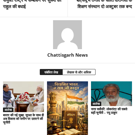
संयुक्त राष्ट्र में सम्बोधन पर सुषमा को
बीएचयू में तनाव के चलते वाराणसी के
राहुल की बधाई
शिक्षण संस्थान दो अक्टूबर तक बन्द
Chattisgarh News
संबंधित लेख
लेखक से और अधिक
आलेख
सत्ता सर्वोपरि: लोकतंत्र की सबसे
आलेख
बड़ी चुनौती – रघु ठाकुर
बस्तर की नई सुबह: सुरक्षा के साथ ही
अब विकास को जमीन पर उतारने की
चुनौती