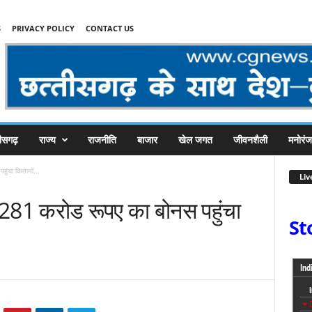
S
PRIVACY POLICY
CONTACT US
तीसगढ़
राज्य
राजनीति
बाजार
खेल जगत
जीवनशैली
मनोरं
ुंचा किसानों...
Liv
281 करोड रूपए का बोनस पहुंचा
St