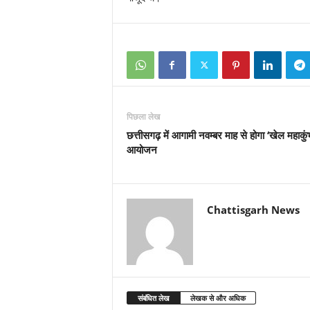
पिछला लेख
छत्तीसगढ़ में आगामी नवम्बर माह से होगा ‘खेल महाकुं
आयोजन
Chattisgarh News
संबंधित लेख
लेखक से और अधिक