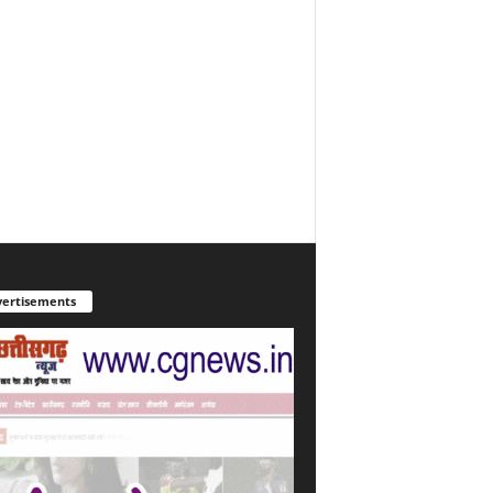
ertisements