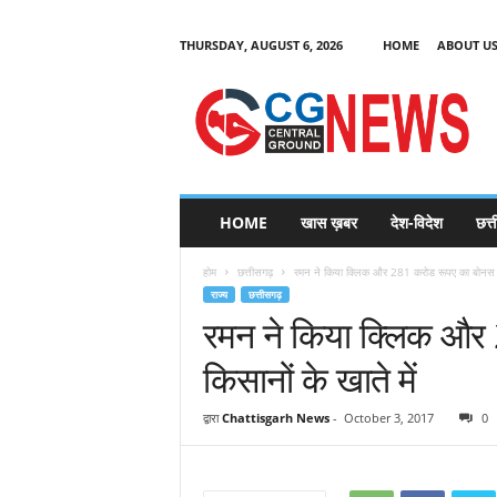
THURSDAY, AUGUST 6, 2026
HOME
ABOUT U
C
G
HOME
खास ख़बर
देश-विदेश
छत्
N
e
होम
छत्तीसगढ़
रमन ने किया क्लिक और 281 करोड रूपए का बोनस पह
w
राज्य
छत्तीसगढ़
s
रमन ने किया क्लिक और 
किसानों के खाते में
द्वारा
Chattisgarh News
-
October 3, 2017
0