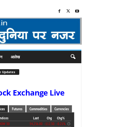
जन
आलेख
e Updates
ock Exchange Live