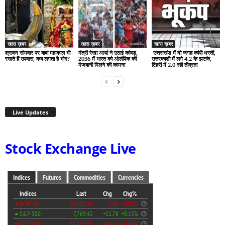
खास ख़बर
खास ख़बर
खास ख़बर
श्रावण सोमवार पर बाबा महाकाल भी
मंत्री रेखा आर्या ने उठाई कांवड़,
उत्तराखंड में दो जगह कांपी धरती,
रखते हैं उपवास, कब लगता है भोग?
2036 में भारत को ओलंपिक की
उत्तरकाशी में लगे 4.2 के झटके,
मेजबानी मिलने की कामना
टिहरी में 2.0 रही तीव्रता
Live Updates
Stock Exchange Live