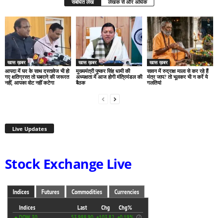
संबंधित लेख
लेखक से और अधिक
खास ख़बर
खास ख़बर
खास ख़बर
आपदा में घर के साथ दस्तावेज भी हो
मुख्यमंत्री पुष्कर सिंह धामी की
सावन में रुद्राक्ष माला से कर रहे हैं
गए क्षतिग्रस्त तो घबराने की जरूरत
अध्यक्षता में आज होगी मंत्रिमंडल की
मंत्र जाप? तो भूलकर भी न करें ये
नहीं, आपका वोट नहीं कटेगा
बैठक
गलतियां
Live Updates
Stock Exchange Live