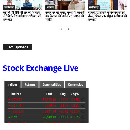
छत्तीसगढ़
आलेख
छत्तीसगढ़
साय ने की वीबी-जी राम जी के तहत
बस्तर की नई सुबह: सुरक्षा के साथ ही
मुख्यमंत्री साय ने मां के नाम लगाया
‘मेरी बेटी–मेरा अभिमान’ अभियान की
अब विकास को जमीन पर उतारने की
पीपल, ‘पीपल फॉर पीपुल’ अभियान की
शुरुआत
चुनौती
शुरुआत
Live Updates
Stock Exchange Live