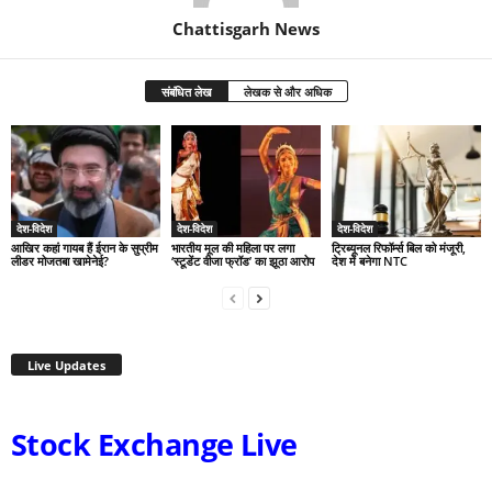
Chattisgarh News
संबंधित लेख
लेखक से और अधिक
देश-विदेश
देश-विदेश
देश-विदेश
आखिर कहां गायब हैं ईरान के सुप्रीम
भारतीय मूल की महिला पर लगा
ट्रिब्यूनल रिफॉर्म्स बिल को मंजूरी,
लीडर मोजतबा खामेनेई?
‘स्टूडेंट वीजा फ्रॉड’ का झूठा आरोप
देश में बनेगा NTC
Live Updates
Stock Exchange Live