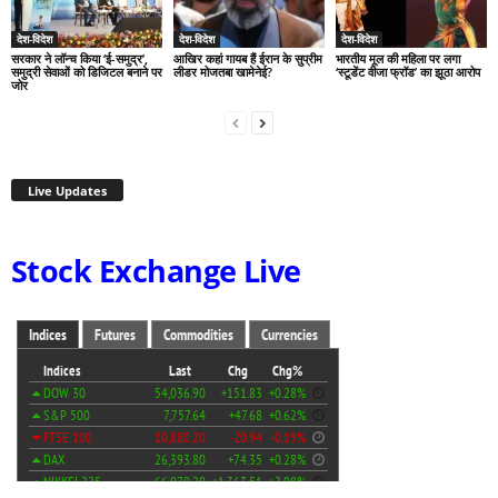
देश-विदेश
देश-विदेश
देश-विदेश
सरकार ने लॉन्च किया ‘ई-समुद्र’,
आखिर कहां गायब हैं ईरान के सुप्रीम
भारतीय मूल की महिला पर लगा
समुद्री सेवाओं को डिजिटल बनाने पर
लीडर मोजतबा खामेनेई?
‘स्टूडेंट वीजा फ्रॉड’ का झूठा आरोप
जोर
Live Updates
Stock Exchange Live