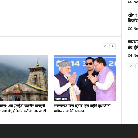
CG N
सीतार
किलोमी
CG N
चारधा
बंद ह
CG N
खास ख़बर
त्रा: अब एलईडी स्क्रीन बताएगी
उत्तराखंड विस चुनाव: इस महीने बूथ जीतो
मार्ग बंद होने की सटीक जानकारी
अभियान करेगी भाजपा