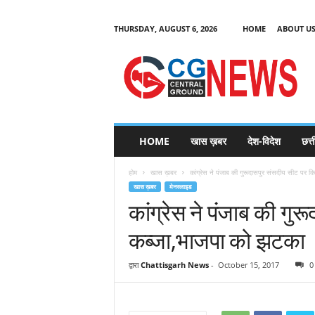
THURSDAY, AUGUST 6, 2026
HOME
ABOUT U
C
G
HOME
खास ख़बर
देश-विदेश
छत्
N
e
होम
खास ख़बर
कांग्रेस ने पंजाब की गुरूदासपुर संसदीय सीट पर 
w
खास ख़बर
मेनस्लाइड
s
कांग्रेस ने पंजाब की गु
कब्जा,भाजपा को झटका
द्वारा
Chattisgarh News
-
October 15, 2017
0