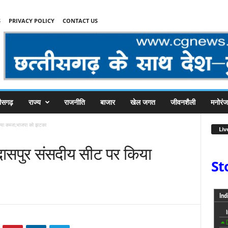
S
PRIVACY POLICY
CONTACT US
तीसगढ़
राज्य
राजनीति
बाजार
खेल जगत
जीवनशैली
मनोरं
किया कब्जा,भाजपा को झटका
Liv
रूदासपुर संसदीय सीट पर किया
St