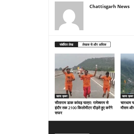
Chattisgarh News
संबंधित लेख
लेखक से और अधिक
खास ख़बर
खास ख़बर
सीताराम डाक कांवड़ यात्रा: रामेश्वरम से
चारधाम या
इंदौर तक 2100 किलोमीटर दौड़ते हुए करेंगे
मौसम और 
सफर