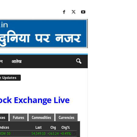
जन
आलेख
e Updates
ock Exchange Live