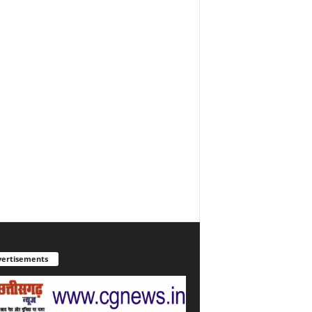
ertisements