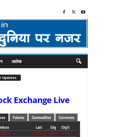
जन
आलेख
e Updates
ock Exchange Live