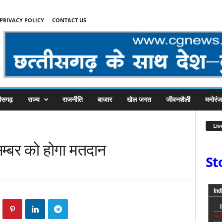
PRIVACY POLICY
CONTACT US
तीसगढ़
राज्य
राजनीति
बाजार
खेल जगत
जीवनशैली
मनोरं
Liv
सम्बर को होगा मतदान
St