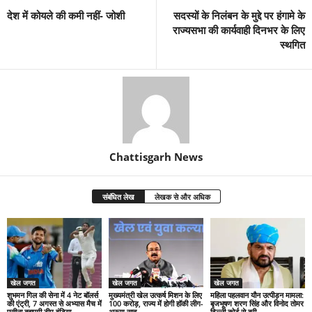
देश में कोयले की कमी नहीं- जोशी
सदस्यों के निलंबन के मुद्दे पर हंगामे के
राज्यसभा की कार्यवाही दिनभर के लिए
स्थगित
Chattisgarh News
संबंधित लेख
लेखक से और अधिक
खेल जगत
खेल जगत
खेल जगत
शुभमन गिल की सेना में 4 नेट बॉलर्स
मुख्यमंत्री खेल उत्कर्ष मिशन के लिए
महिला पहलवान यौन उत्पीड़न मामला:
की एंट्री, 7 अगस्त से अभ्यास मैच में
100 करोड़, राज्य में होगी हॉकी लीग-
बृजभूषण शरण सिंह और विनोद तोमर
पसीना बहाएगी टीम इंडिया
अरूण साव
दिल्ली कोर्ट से बरी