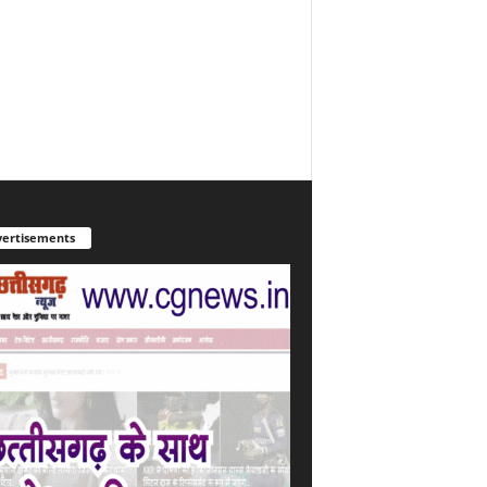
ertisements