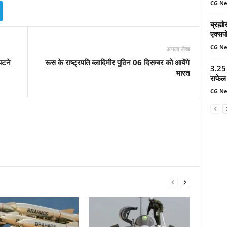
CG N
ब्रह्
एक्सपो
CG N
अगला लेख
पटने
रूस के राष्ट्रपति ब्लादिमीर पुतिन 06 दिसम्बर को आयेंगे
3.25 
भारत
राफेल 
CG N