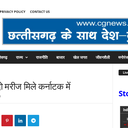
PRIVACY POLICY
CONTACT US
तीसगढ़
राज्य
राजनीति
बाजार
खेल जगत
जीवनशैली
मनोरं
Liv
 मरीज मिले कर्नाटक में
St
0