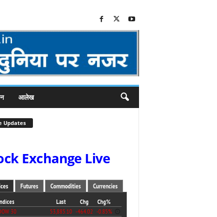
जन
आलेख
e Updates
ock Exchange Live