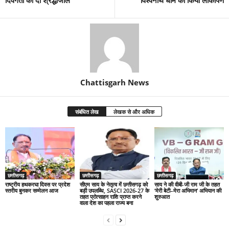
Chattisgarh News
संबंधित लेख
लेखक से और अधिक
छत्तीसगढ़
छत्तीसगढ़
छत्तीसगढ़
राष्ट्रीय हथकरघा दिवस पर प्रदेश
सीएम साय के नेतृत्व में छत्तीसगढ़ को
साय ने की वीबी-जी राम जी के तहत
स्तरीय बुनकर सम्मेलन आज
बड़ी उपलब्धि, SASCI 2026-27 के
‘मेरी बेटी–मेरा अभिमान’ अभियान की
तहत प्रोत्साहन राशि प्राप्त करने
शुरुआत
वाला देश का पहला राज्य बना