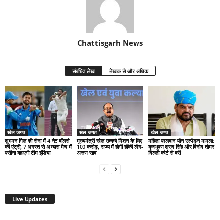
Chattisgarh News
संबंधित लेख
लेखक से और अधिक
खेल जगत
खेल जगत
खेल जगत
शुभमन गिल की सेना में 4 नेट बॉलर्स
मुख्यमंत्री खेल उत्कर्ष मिशन के लिए
महिला पहलवान यौन उत्पीड़न मामला:
की एंट्री, 7 अगस्त से अभ्यास मैच में
100 करोड़, राज्य में होगी हॉकी लीग-
बृजभूषण शरण सिंह और विनोद तोमर
पसीना बहाएगी टीम इंडिया
अरूण साव
दिल्ली कोर्ट से बरी
Live Updates