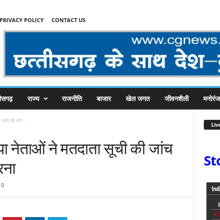
PRIVACY POLICY
CONTACT US
तीसगढ़
राज्य
राजनीति
बाजार
खेल जगत
जीवनशैली
मनोरं
 जांच की मांग...
Liv
पा नेताओं ने मतदाता सूची की जांच
St
रना
0