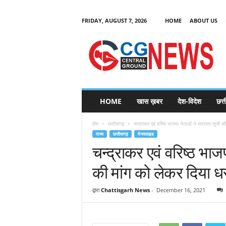
FRIDAY, AUGUST 7, 2026
HOME
ABOUT US
C
G
HOME
खास ख़बर
देश-विदेश
छत्
N
e
होम
छत्तीसगढ़
चन्द्राकर एवं वरिष्ठ भाजपा नेताओं ने मतदाता सूची की
w
राज्य
छत्तीसगढ़
मेनस्लाइड
s
चन्द्राकर एवं वरिष्ठ भाज
की मांग को लेकर दिया ध
द्वारा
Chattisgarh News
-
December 16, 2021