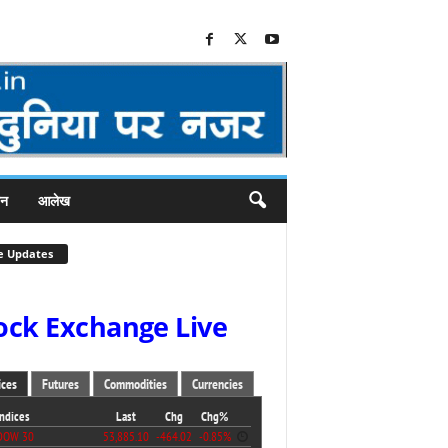
जन
आलेख
e Updates
ock Exchange Live