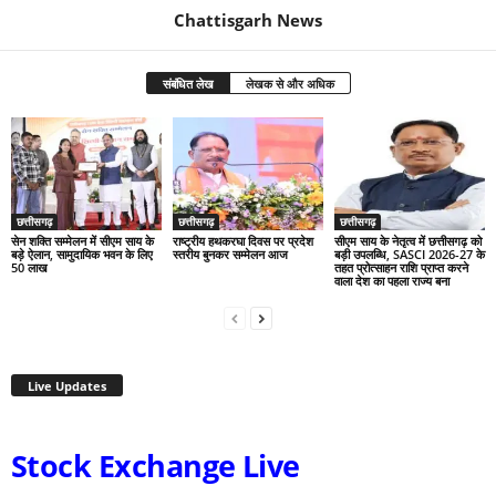
Chattisgarh News
संबंधित लेख
लेखक से और अधिक
छत्तीसगढ़
छत्तीसगढ़
छत्तीसगढ़
सेन शक्ति सम्मेलन में सीएम साय के
राष्ट्रीय हथकरघा दिवस पर प्रदेश
सीएम साय के नेतृत्व में छत्तीसगढ़ को
बड़े ऐलान, सामुदायिक भवन के लिए
स्तरीय बुनकर सम्मेलन आज
बड़ी उपलब्धि, SASCI 2026-27 के
50 लाख
तहत प्रोत्साहन राशि प्राप्त करने
वाला देश का पहला राज्य बना
Live Updates
Stock Exchange Live