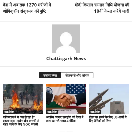
देश में अब तक 1270 मरीजों में
मोदी किसान सम्मान निधि योजना की
ओमिक्रॉन संक्रमण की पुष्टि
10वीं किस्त करेंगे जारी
Chattisgarh News
संबंधित लेख
लेखक से और अधिक
देश-विदेश
देश-विदेश
देश-विदेश
पाकिस्तान में ये क्या हो रहा है?
अंतरिम व्यापार समझौते की दिशा में
ईरान पर हमले के लिए US आर्मी ने
इस्लामाबाद, लाहौर और कराची से
काम कर रहे भारत-अमेरिका
दिए सैनिकों को टिप्स
बाहर जाने के लिए NOC जरूरी