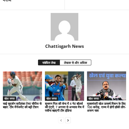
Chattisgarh News
संबंधित लेख
लेखक से और अधिक
खेल जगत
खेल जगत
खेल जगत
साई सुदर्शन श्रीलंका टेस्ट सीरीज से
शुभमन गिल की सेना में 4 नेट बॉलर्स
मुख्यमंत्री खेल उत्कर्ष मिशन के लिए
बाहर: टीम मैनेजमेंट की बढ़ी टेंशन
की एंट्री, 7 अगस्त से अभ्यास मैच में
100 करोड़, राज्य में होगी हॉकी लीग-
पसीना बहाएगी टीम इंडिया
अरूण साव