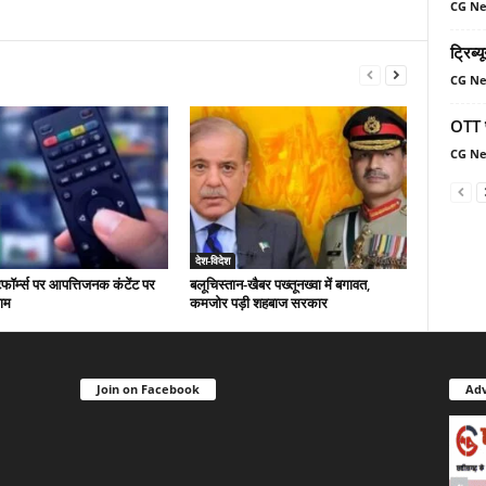
CG N
ट्रिब्
CG N
OTT प
CG N
देश-विदेश
फॉर्म्स पर आपत्तिजनक कंटेंट पर
बलूचिस्तान-खैबर पख्तूनख्वा में बगावत,
ाम
कमजोर पड़ी शहबाज सरकार
Join on Facebook
Adv