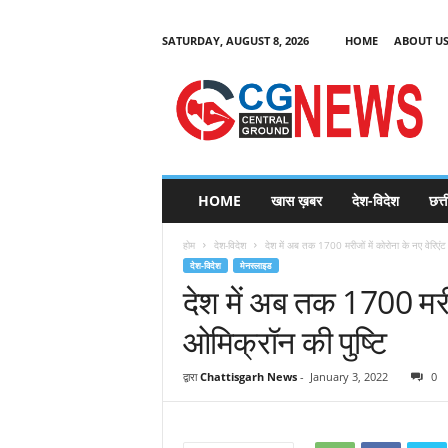
SATURDAY, AUGUST 8, 2026
HOME
ABOUT U
C
G
HOME
खास ख़बर
देश-विदेश
छत्
N
e
होम
देश-विदेश
देश में अब तक 1700 मरीजों में कोरोना के नए वेरिएं
w
देश-विदेश
मेनस्लाइड
s
देश में अब तक 1700 मरीजो
ओमिक्रॉन की पुष्टि
द्वारा
Chattisgarh News
-
January 3, 2022
0