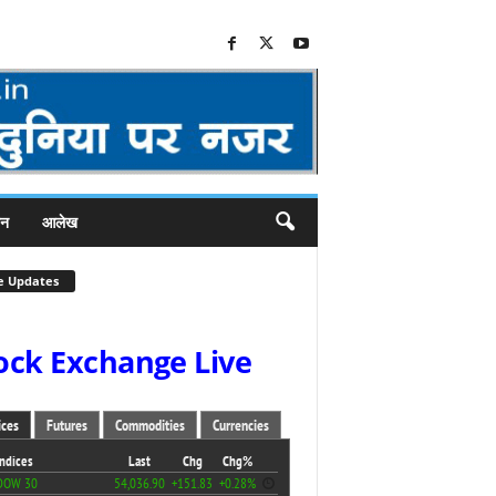
जन
आलेख
e Updates
ock Exchange Live