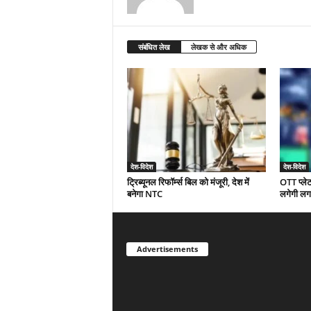
संबंधित लेख
लेखक से और अधिक
देश-विदेश
देश-विदेश
ट्रिब्यूनल रिफॉर्म्स बिल को मंजूरी, देश में
OTT प्लेट
बनेगा NTC
लगेगी लग
Advertisements