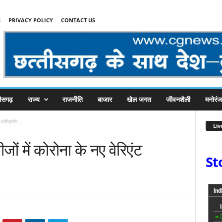
S
PRIVACY POLICY
CONTACT US
तीसगढ़
राज्य
राजनीति
बाजार
खेल जगत
जीवनशैली
मनोरं
ट ओमिक्रॉन...
Liv
ं में कोरोना के नए वेरिएंट
St