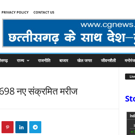
PRIVACY POLICY
CONTACT US
तीसगढ़
राज्य
राजनीति
बाजार
खेल जगत
जीवनशैली
मनोरं
Liv
र्ड 698 नए संक्रमित मरीज
St