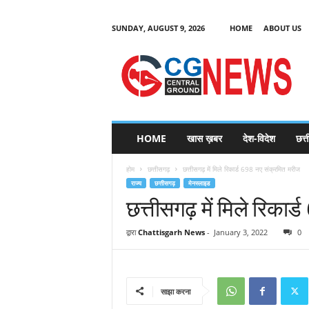
SUNDAY, AUGUST 9, 2026
HOME
ABOUT US
C
G
HOME
खास ख़बर
देश-विदेश
छत्
N
e
होम
छत्तीसगढ़
छत्तीसगढ़ में मिले रिकार्ड 698 नए संक्रमित मरीज
w
राज्य
छत्तीसगढ़
मेनस्लाइड
s
छत्तीसगढ़ में मिले रिका
द्वारा
Chattisgarh News
-
January 3, 2022
0
साझा करना