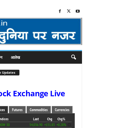
जन
आलेख
e Updates
ock Exchange Live