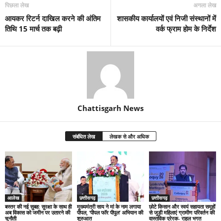
पिछला लेख
अगला लेख
आयकर रिटर्न दाखिल करने की अंतिम
शासकीय कार्यालयों एवं निजी संस्थानों में
तिथि 15 मार्च तक बढ़ी
वर्क फ्राम होम के निर्देश
Chattisgarh News
संबंधित लेख
लेखक से और अधिक
आलेख
छत्तीसगढ़
छत्तीसगढ़
बस्तर की नई सुबह: सुरक्षा के साथ ही
मुख्यमंत्री साय ने मां के नाम लगाया
छोटे किसान और स्वयं सहायता समूहों
अब विकास को जमीन पर उतारने की
पीपल, ‘पीपल फॉर पीपुल’ अभियान की
से जुड़ी महिलाएं ग्रामीण परिवर्तन की
चुनौती
शुरुआत
वास्तविक प्रेरक- राहुल भगत