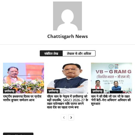
Chattisgarh News
संबंधित लेख
लेखक से और अधिक
छत्तीसगढ़
छत्तीसगढ़
छत्तीसगढ़
राष्ट्रीय हथकरघा दिवस पर प्रदेश
सीएम साय के नेतृत्व में छत्तीसगढ़ को
साय ने की वीबी-जी राम जी के तहत
स्तरीय बुनकर सम्मेलन आज
बड़ी उपलब्धि, SASCI 2026-27 के
‘मेरी बेटी–मेरा अभिमान’ अभियान की
तहत प्रोत्साहन राशि प्राप्त करने
शुरुआत
वाला देश का पहला राज्य बना