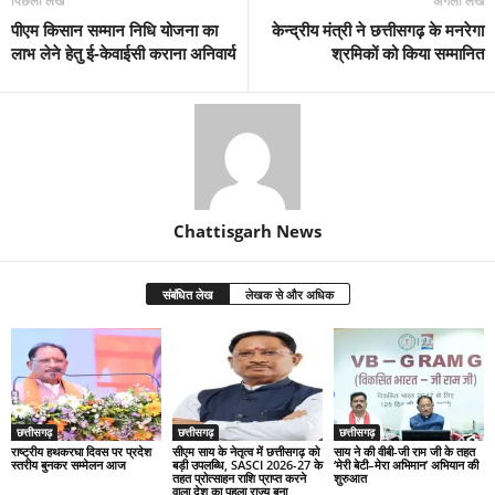
पिछला लेख
अगला लेख
पीएम किसान सम्मान निधि योजना का
केन्द्रीय मंत्री ने छत्तीसगढ़ के मनरेगा
लाभ लेने हेतु ई-केवाईसी कराना अनिवार्य
श्रमिकों को किया सम्मानित
Chattisgarh News
संबंधित लेख
लेखक से और अधिक
छत्तीसगढ़
छत्तीसगढ़
छत्तीसगढ़
राष्ट्रीय हथकरघा दिवस पर प्रदेश
सीएम साय के नेतृत्व में छत्तीसगढ़ को
साय ने की वीबी-जी राम जी के तहत
स्तरीय बुनकर सम्मेलन आज
बड़ी उपलब्धि, SASCI 2026-27 के
‘मेरी बेटी–मेरा अभिमान’ अभियान की
तहत प्रोत्साहन राशि प्राप्त करने
शुरुआत
वाला देश का पहला राज्य बना