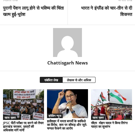
पुरानी पेंशन लागू होने से भविष्य की चिंता
भारत ने इंग्लैंड को चार-तीन से दी
खत्म हुई-भूपेश
शिकस्त
Chattisgarh News
संबंधित लेख
लेखक से और अधिक
ब्रेकिंग न्यूज
खास ख़बर
खास ख़बर
हलीशहर में ममता बनर्जी के काफिले
JPSC पीटी परीक्षा रद्द करने को तैयार
सीएम मोहन यादव ने किया तिरंगा
का विरोध, कार पर कीचड़ और जूते-
झारखंड सरकार, छात्रों की
यात्रा का शुभारंभ
चप्पल फेंकने का आरोप
अधिकांश मांगें मानीं