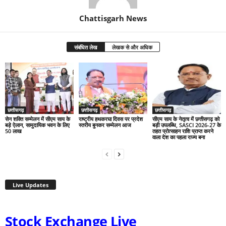
Chattisgarh News
संबंधित लेख
लेखक से और अधिक
छत्तीसगढ़
छत्तीसगढ़
छत्तीसगढ़
सेन शक्ति सम्मेलन में सीएम साय के
राष्ट्रीय हथकरघा दिवस पर प्रदेश
सीएम साय के नेतृत्व में छत्तीसगढ़ को
बड़े ऐलान, सामुदायिक भवन के लिए
स्तरीय बुनकर सम्मेलन आज
बड़ी उपलब्धि, SASCI 2026-27 के
50 लाख
तहत प्रोत्साहन राशि प्राप्त करने
वाला देश का पहला राज्य बना
Live Updates
Stock Exchange Live