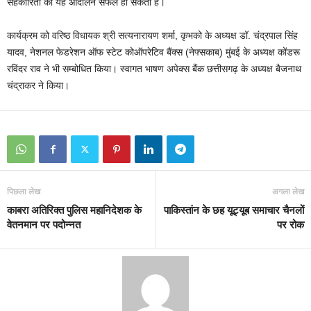
सहकारिता का यह आंदोलन सफल हो सकता है।
कार्यक्रम को वरिष्ठ विधायक श्री सत्यनारायण शर्मा, कृभको के अध्यक्ष डॉ. चंद्रपाल सिंह
यादव, नेशनल फेडरेशन ऑफ स्टेट कोऑपरेटिव बैंक्स (नेफ्सकाब) मुंबई के अध्यक्ष कोंडरू
रविंदर राव ने भी सम्बोधित किया। स्वागत भाषण अपेक्स बैंक छत्तीसगढ़ के अध्यक्ष बैजनाथ
चंद्राकर ने किया।
पिछला लेख
अगला लेख
काबरा अतिरिक्त पुलिस महानिदेशक के
पाकिस्तांन के छह यूट्यूब समाचार चैनलों
वेतनमान पर पदोन्नत
पर रोक