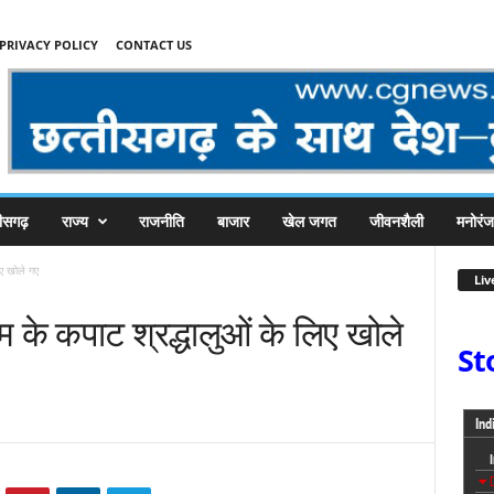
PRIVACY POLICY
CONTACT US
तीसगढ़
राज्य
राजनीति
बाजार
खेल जगत
जीवनशैली
मनोरं
िए खोले गए
Liv
ाम के कपाट श्रद्धालुओं के लिए खोले
St