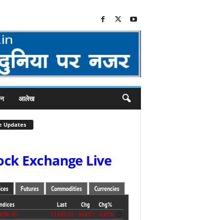
जन
आलेख
e Updates
ock Exchange Live