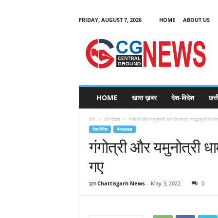
FRIDAY, AUGUST 7, 2026
HOME
ABOUT US
C
G
HOME
खास ख़बर
देश-विदेश
छत्
N
e
होम
देश-विदेश
गंगोत्री और यमुनोत्री धाम के कपाट श्रद्धालुओं के ल
w
देश-विदेश
मेनस्लाइड
s
गंगोत्री और यमुनोत्री ध
गए
द्वारा
Chattisgarh News
-
May 3, 2022
0