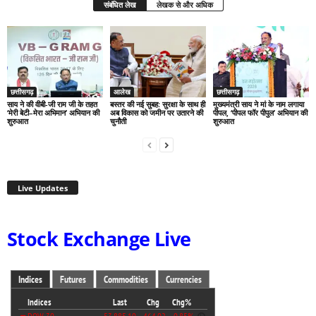
संबंधित लेख
लेखक से और अधिक
छत्तीसगढ़
आलेख
छत्तीसगढ़
साय ने की वीबी-जी राम जी के तहत
बस्तर की नई सुबह: सुरक्षा के साथ ही
मुख्यमंत्री साय ने मां के नाम लगाया
‘मेरी बेटी–मेरा अभिमान’ अभियान की
अब विकास को जमीन पर उतारने की
पीपल, ‘पीपल फॉर पीपुल’ अभियान की
शुरुआत
चुनौती
शुरुआत
Live Updates
Stock Exchange Live