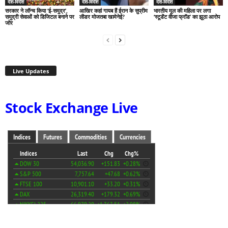
देश-विदेश
देश-विदेश
देश-विदेश
सरकार ने लॉन्च किया ‘ई-समुद्र’,
आखिर कहां गायब हैं ईरान के सुप्रीम
भारतीय मूल की महिला पर लगा
समुद्री सेवाओं को डिजिटल बनाने पर
लीडर मोजतबा खामेनेई?
‘स्टूडेंट वीजा फ्रॉड’ का झूठा आरोप
जोर
Live Updates
Stock Exchange Live