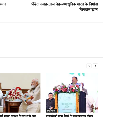
-रमन
पंडित जवाहरलाल नेहरूःआधुनिक भारत के निर्माता
-फिरदौस ख़ान
छत्तीसगढ़
नई सुबह: सुरक्षा के साथ ही अब
मुख्यमंत्री साय ने मां के नाम लगाया पीपल,