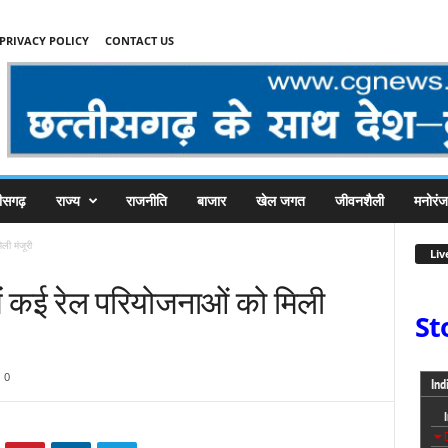
PRIVACY POLICY
CONTACT US
तीसगढ़
राज्य
राजनीति
बाजार
खेल जगत
जीवनशैली
मनोरं
ली मंजूरी
Liv
में कई रेल परियोजनाओं को मिली
St
0