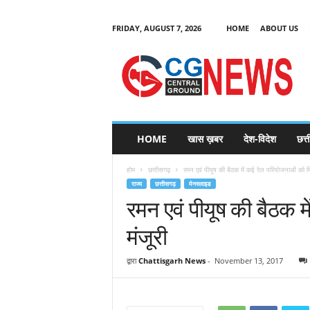
FRIDAY, AUGUST 7, 2026
HOME
ABOUT US
C
G
HOME
खास ख़बर
देश-विदेश
छत्
N
e
होम
छत्तीसगढ़
रमन एवं पीयूष की बैठक में कई रेल परियोजनाओं को मि
w
राज्य
छत्तीसगढ़
मेनस्लाइड
s
रमन एवं पीयूष की बैठक 
मंजूरी
द्वारा
Chattisgarh News
-
November 13, 2017