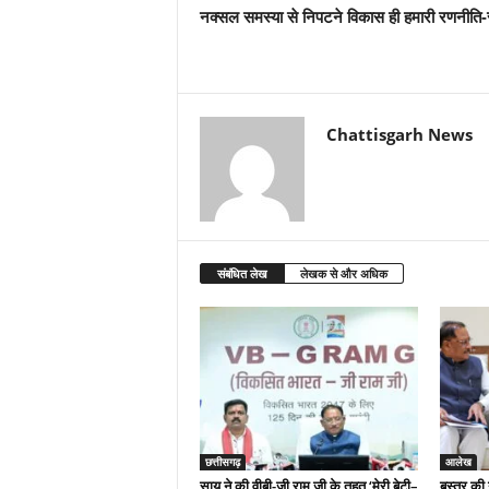
नक्सल समस्या से निपटने विकास ही हमारी रणनीति
Chattisgarh News
संबंधित लेख
लेखक से और अधिक
छत्तीसगढ़
आलेख
साय ने की वीबी-जी राम जी के तहत ‘मेरी बेटी–
बस्तर की 