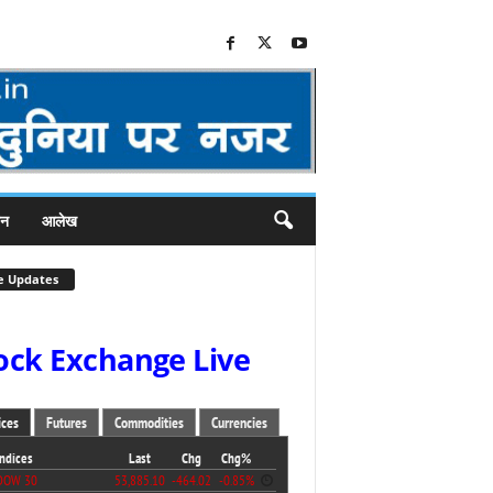
जन
आलेख
e Updates
ock Exchange Live