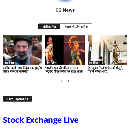
CG News
संबंधित लेख
लेखक से और अधिक
देश-विदेश
देश-विदेश
देश-विदेश
आखिर कहां गायब हैं ईरान के सुप्रीम
भारतीय मूल की महिला पर लगा
ट्रिब्यूनल रिफॉर्म्स बिल को मंजूरी,
लीडर मोजतबा खामेनेई?
‘स्टूडेंट वीजा फ्रॉड’ का झूठा आरोप
देश में बनेगा NTC
Live Updates
Stock Exchange Live