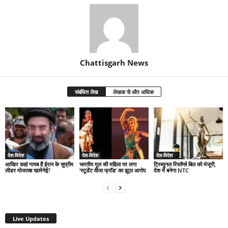
Chattisgarh News
संबंधित लेख
लेखक से और अधिक
देश-विदेश
देश-विदेश
देश-विदेश
आखिर कहां गायब हैं ईरान के सुप्रीम
भारतीय मूल की महिला पर लगा
ट्रिब्यूनल रिफॉर्म्स बिल को मंजूरी,
लीडर मोजतबा खामेनेई?
‘स्टूडेंट वीजा फ्रॉड’ का झूठा आरोप
देश में बनेगा NTC
Live Updates