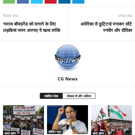
पिछला लेख
अगला लेख
नाराज बॉयफ्रेंड को मानाने के लिए
अमेरिका से छुट्टियां मनाकर लौटे
लड़कियां जरुर अपनाए ये खास तरीके
रणवीर और दीपिका
CG News
संबंधित लेख
लेखक से और अधिक
ब्रेकिंग न्यूज
खास ख़बर
खास ख़बर