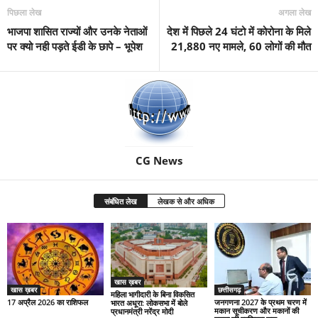
पिछला लेख
अगला लेख
भाजपा शासित राज्यों और उनके नेताओं
देश में पिछले 24 घंटो में कोरोना के मिले
पर क्यो नही पड़ते ईडी के छापे – भूपेश
21,880 नए मामले, 60 लोगों की मौत
CG News
संबंधित लेख
लेखक से और अधिक
खास ख़बर
खास ख़बर
छत्तीसगढ़
महिला भागीदारी के बिना विकसित
17 अप्रैल 2026 का राशिफल
जनगणना 2027 के प्रथम चरण में
भारत अधूरा: लोकसभा में बोले
मकान सूचीकरण और मकानों की
प्रधानमंत्री नरेंद्र मोदी