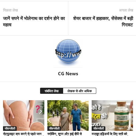
पिछला लेख
अगला लेख
जानें सपने में भोलेनाथ का दर्शन होने का
शेयर बाजार में हाहाकार, सेंसेक्स में बड़ी
महत्व
गिरावट
CG News
संबंधित लेख
लेखक से और अधिक
जीवनशैली
जीवनशैली
जीवनशैली
सेल्युलाइट कम करने से पहले जान
स्मोकिंग, शुगर और हाई बीपी से
मजबूत हड्डियों के लिए सभी को