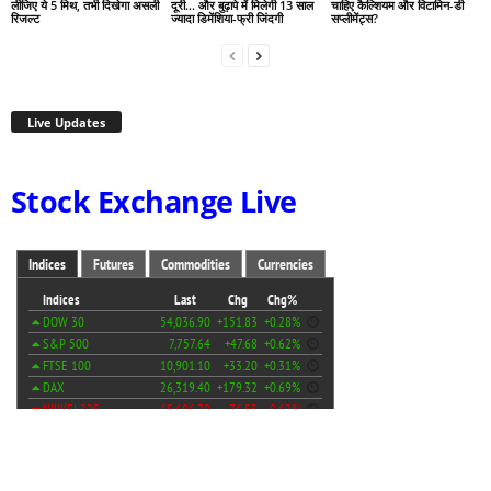
लीजिए ये 5 मिथ, तभी दिखेगा असली
दूरी… और बुढ़ापे में मिलेगी 13 साल
चाहिए कैल्शियम और विटामिन-डी
रिजल्ट
ज्यादा डिमेंशिया-फ्री जिंदगी
सप्लीमेंट्स?
Live Updates
Stock Exchange Live