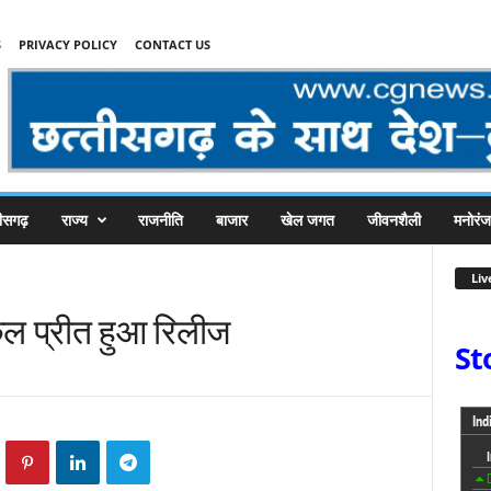
S
PRIVACY POLICY
CONTACT US
तीसगढ़
राज्य
राजनीति
बाजार
खेल जगत
जीवनशैली
मनोरं
Liv
कुल प्रीत हुआ रिलीज
St