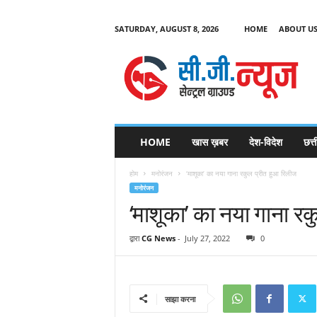
SATURDAY, AUGUST 8, 2026
HOME
ABOUT U
C
G
HOME
खास ख़बर
देश-विदेश
छत्
N
e
होम
मनोरंजन
‘माशूका’ का नया गाना रकुल प्रीत हुआ रिलीज
w
मनोरंजन
s
‘माशूका’ का नया गाना र
द्वारा
CG News
-
July 27, 2022
0
साझा करना