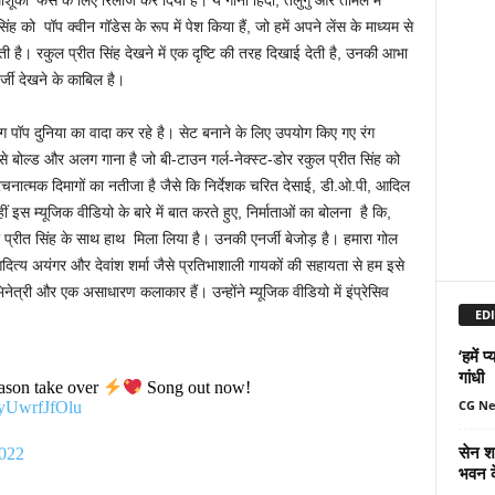
शूका’ फैंस के लिए रिलीज कर दिया है। ये गाना हिंदी, तेलुगु और तमिल में
ह को पॉप क्वीन गॉडेस के रूप में पेश किया हैं, जो हमें अपने लेंस के माध्यम से
ती है। रकुल प्रीत सिंह देखने में एक दृष्टि की तरह दिखाई देती है, उनकी आभा
र्जी देखने के काबिल है।
लग पॉप दुनिया का वादा कर रहे है। सेट बनाने के लिए उपयोग किए गए रंग
सबसे बोल्ड और अलग गाना है जो बी-टाउन गर्ल-नेक्स्ट-डोर रकुल प्रीत सिंह को
चनात्मक दिमागों का नतीजा है जैसे कि निर्देशक चरित देसाई, डी.ओ.पी, आदिल
 म्यूजिक वीडियो के बारे में बात करते हुए, निर्माताओं का बोलना है कि,
ल प्रीत सिंह के साथ हाथ मिला लिया है। उनकी एनर्जी बेजोड़ है। हमारा गोल
त्य अयंगर और देवांश शर्मा जैसे प्रतिभाशाली गायकों की सहायता से हम इसे
ेत्री और एक असाधारण कलाकार हैं। उन्होंने म्यूजिक वीडियो में इंप्रेसिव
EDI
‘हमें 
गांधी
ason take over
Song out now!
CG N
/yUwrfJfOlu
सेन शक
2022
भवन क