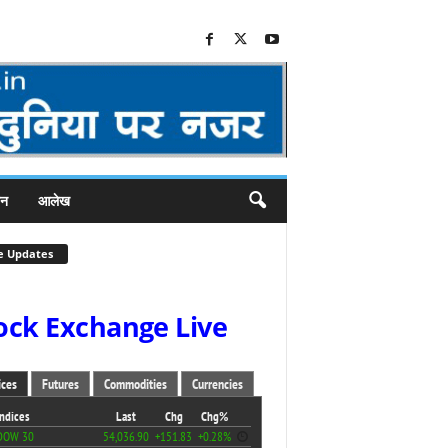
जन
आलेख
e Updates
ock Exchange Live