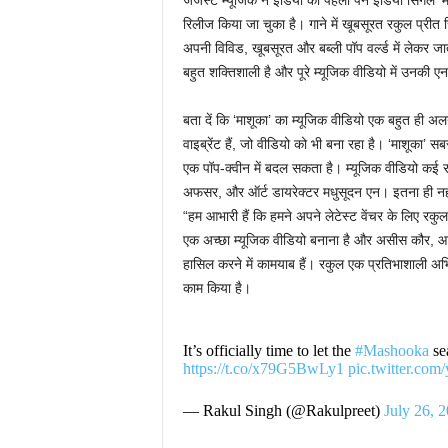
जेजस्ट म्यूजिक ने इंडिया का पहला पैन इंडिया सिंगल ‘मा
रिलीज किया जा चुका है। गाने में खूबसूरत रकुल प्रीत सिं
अपनी विविड, खूबसूरत और बब्ली पॉप वर्ल्ड में लेकर जा
बहुत शक्तिशाली है और पूरे म्यूजिक वीडियो में उनकी एन
बता दें कि ‘माशूका’ का म्यूजिक वीडियो एक बहुत ही अ
वाइब्रेंट हैं, जो वीडियो को भी बना रहा है। ‘माशूका’ 
एक पॉप-क्वीन में बदल सकता है। म्यूजिक वीडियो कई र
अफसर, और ऑर्ट डायरेक्टर मधुसूदन एन। इतना ही नहीं इस
“हम आभारी हैं कि हमने अपने लेटेस्ट वेंचर के लिए रकु
एक अच्छा म्यूजिक वीडियो बनाना है और असीस कौर, आदि
हासिल करने में कामयाब हैं। रकुल एक प्रतिभाशाली अभिन
काम किया है।
It’s officially time to let the
#Mashooka
se
https://t.co/x79G5BwLy1
pic.twitter.com
— Rakul Singh (@Rakulpreet)
July 26, 