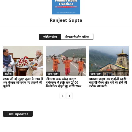
Ranjeet Gupta
संबंधित लेख
लेखक से और अधिक
आलेख
खास ख़बर
खास ख़बर
बस्तर की नई सुबह: सुरक्षा के साथ ही
सीताराम डाक कांवड़ यात्रा:
चारधाम यात्रा: अब एलईडी स्क्रीन
अब विकास को जमीन पर उतारने की
रामेश्वरम से इंदौर तक 2100
बताएगी मौसम और मार्ग बंद होने की
चुनौती
किलोमीटर दौड़ते हुए करेंगे सफर
सटीक जानकारी
Live Updates