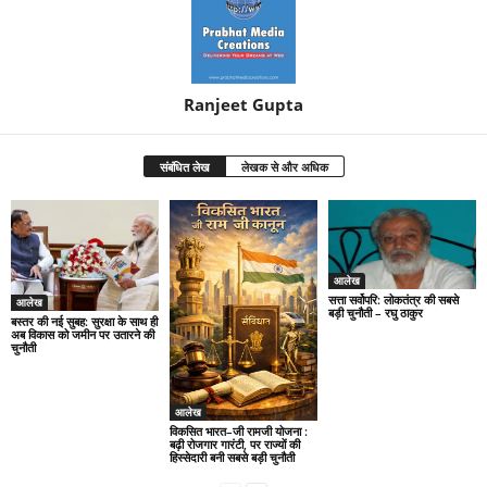
Ranjeet Gupta
संबंधित लेख
लेखक से और अधिक
आलेख
सत्ता सर्वोपरि: लोकतंत्र की सबसे
आलेख
बड़ी चुनौती – रघु ठाकुर
बस्तर की नई सुबह: सुरक्षा के साथ ही
अब विकास को जमीन पर उतारने की
चुनौती
आलेख
विकसित भारत–जी रामजी योजना :
बढ़ी रोजगार गारंटी, पर राज्यों की
हिस्सेदारी बनी सबसे बड़ी चुनौती