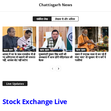
Chattisgarh News
संबंधित लेख
लेखक से और अधिक
खास ख़बर
खास ख़बर
खास ख़बर
आपदा में घर के साथ दस्तावेज भी हो
मुख्यमंत्री पुष्कर सिंह धामी की
सावन में रुद्राक्ष माला से कर रहे हैं
गए क्षतिग्रस्त तो घबराने की जरूरत
अध्यक्षता में आज होगी मंत्रिमंडल की
मंत्र जाप? तो भूलकर भी न करें ये
नहीं, आपका वोट नहीं कटेगा
बैठक
गलतियां
Live Updates
Stock Exchange Live