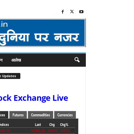
जन
आलेख
e Updates
ock Exchange Live