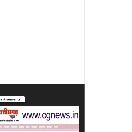
ertisements