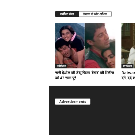
संबंधित लेख
लेखक से और अधिक
मनोरंजन
मनोरंजन
सनी देओल की डेब्यू फिल्म ‘बेताब’ की रिलीज
Batwara
को 43 साल पूरे
दंगे, दर्
Advertisements