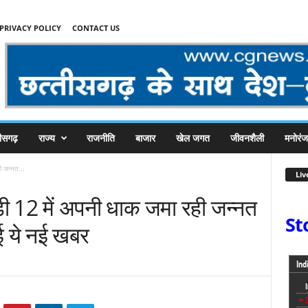
PRIVACY POLICY
CONTACT US
तीसगढ़
राज्य
राजनीति
बाजार
खेल जगत
जीवनशैली
मनोरं
ी जन्नत...
Liv
़ी 12 में अपनी धाक जमा रही जन्नत
St
ई ये नई खबर