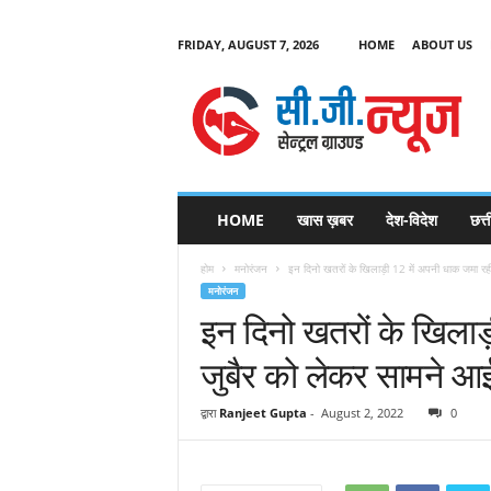
FRIDAY, AUGUST 7, 2026
HOME
ABOUT US
C
G
HOME
खास ख़बर
देश-विदेश
छत्
N
e
होम
मनोरंजन
इन दिनो खतरों के खिलाड़ी 12 में अपनी धाक जमा रह
w
मनोरंजन
s
इन दिनो खतरों के खिलाड
जुबैर को लेकर सामने आ
द्वारा
Ranjeet Gupta
-
August 2, 2022
0