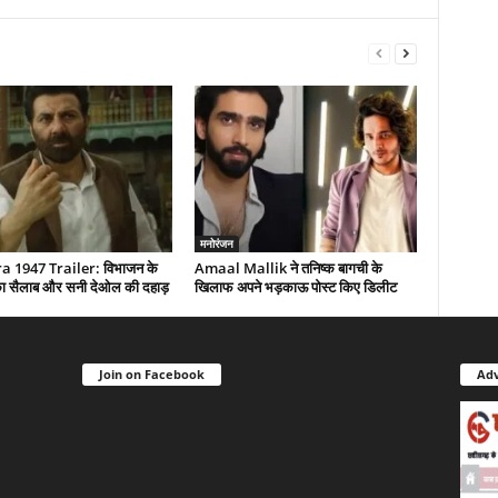
मनोरंजन
 1947 Trailer: विभाजन के
Amaal Mallik ने तनिष्क बागची के
द का सैलाब और सनी देओल की दहाड़
खिलाफ अपने भड़काऊ पोस्ट किए डिलीट
Join on Facebook
Adv