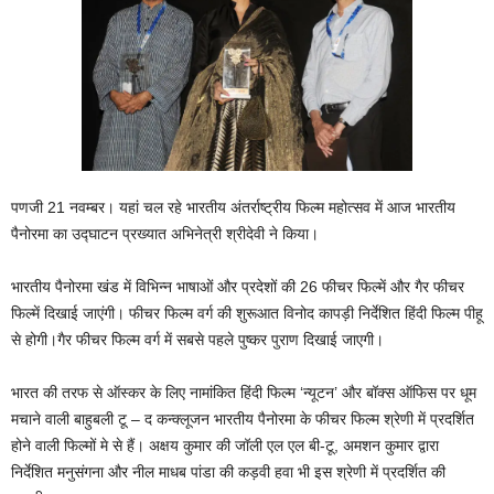
पणजी 21 नवम्बर। यहां चल रहे भारतीय अंतर्राष्‍ट्रीय फिल्‍म महोत्‍सव में आज भारतीय
पैनोरमा का उद्घाटन प्रख्‍यात अभिनेत्री श्रीदेवी ने किया।
भारतीय पैनोरमा खंड में विभिन्‍न भाषाओं और प्रदेशों की 26 फीचर फिल्‍में और गैर फीचर
फिल्‍में दिखाई जाएंगी। फीचर फिल्‍म वर्ग की शुरूआत विनोद कापड़ी निर्देशित हिंदी फिल्‍म पीहू
से होगी।गैर फीचर फिल्‍म वर्ग में सबसे पहले पुष्‍कर पुराण दिखाई जाएगी।
भारत की तरफ से ऑस्‍कर के लिए नामांकित हिंदी फिल्‍म ‘न्‍यूटन’ और बॉक्‍स ऑफिस पर धूम
मचाने वाली बाहुबली टू – द कन्‍क्‍लूजन भारतीय पैनोरमा के फीचर फिल्‍म श्रेणी में प्रदर्शित
होने वाली फिल्‍मों मे से हैं। अक्षय कुमार की जॉली एल एल बी-टू, अमशन कुमार द्वारा
निर्देशित मनुसंगना और नील माधब पांडा की कड़वी हवा भी इस श्रेणी में प्रदर्शित की